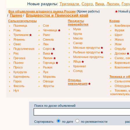
Новые разделы:
Тритикале
,
Сорго
,
Вика
,
Люпин
,
Гор
Все объявления аграрного рынка России
(Кроме работы)
Новый 
Пшено
Владивосток и Приморский край
/
/
Сельхозкультуры
Продукты
Корма
переработки
Пшеница
Соя
Комбикор
Мука
Рожь
Чечевица
Фураж
Крупа
Тритикале
Рапс
Шрот
Масло
Ячмень
Свекла
Жмых
Сахар
Овес
Лен
Жом
Мясные продукты
Подсолнечник
Сорго
Отруби
Рыбные продукты
Рис
Вика
Дрожжи
Молочные продукты
Гречиха
Люпин
Силос, се
Яйца
Пшено
Горчица
Кормовые
Крахмал
Просо
Рыжик
Компонен
Солод
Кукуруза
Лук
Картофель
Морковь
Техника и о
Отходы,
Горох
Овощи
Сельхозт
некондиция
Фасоль
Фрукты
Оборудов
Нут
Топливо, 
комплектую
Поиск по доске объявлений
Сортировать:
по дате
по релевантности
рас