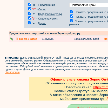
`П` -
Предложение
`С`
-
Спрос
Показать предложения из 
`У` -
Предложение услуг
Показать предложения из 
`У`
-
Спрос на услуги
Показать предложения из 
`=` -
Другое
региона
Предложения из торговой системы Зернотрейдер.ру
П
Горох 1 класс
11 руб./кг.
Забайкальский Край
Но
Внимание!
Доска объявлений Зерно Он-Лайн предназначена для обмена коммер
сельскохозяйственном рынке. Объявления могут публиковать все посетители са
размещения объявлений, связанных с пшеницей, рожью, ячменем, овсом, кукуруз
составляет 250 рублей за объявление в одном регионе и в одном разделе, объяв
одного в день. Для подписчиков лимиты размещения значительно расширены, смо
объявлений
.
Официальные каналы Зерно Он-Л
Объявления о покупке и продаже пше
Новостной канал:
https://t.
Полный список доступных канало
А также объявления и новости Зер
мобильном приложении для