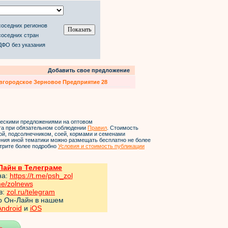
соседних регионов
соседних стран
ДФО без указания
Добавить свое предложение
вгородское Зерновое Предприятие 28
ческими предложениями на оптовом
йта при обязательном соблюдении
Правил
. Стоимость
ой, подсолнечником, соей, кормами и семенами
ления иной тематики можно размещать бесплатно не более
трите более подробно
Условия и стоимость публикации
айн в Телеграме
на:
https://t.me/psh_zol
me/zol
news
в:
zol.ru/telegram
но Он-Лайн в нашем
Android
и
iOS