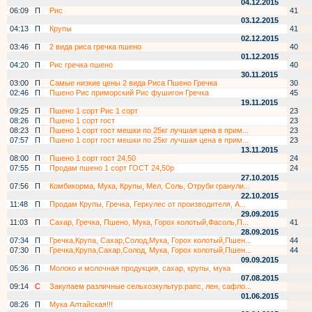
04.12.2015
06:09
П
Рис
41
03.12.2015
04:13
П
Крупы
41
02.12.2015
03:46
П
2 вида риса гречка пшено
40
01.12.2015
04:20
П
Рис гречка пшено
40
30.11.2015
03:00
П
Самые низкие цены 2 вида Риса Пшено Гречка
30
02:46
П
Пшено Рис приморский Рис фушигон Гречка
45
19.11.2015
09:25
П
Пшено 1 сорт Рис 1 сорт
23
08:26
П
Пшено 1 сорт гост
23
08:23
П
Пшено 1 сорт гост мешки по 25кг лучшая цена в прим...
23
07:57
П
Пшено 1 сорт гост мешки по 25кг лучшая цена в прим...
23
13.11.2015
08:00
П
Пшено 1 сорт гост 24,50
24
07:55
П
Продам пшено 1 сорт ГОСТ 24,50р
24
27.10.2015
07:56
П
Комбикорма, Мука, Крупы, Мел, Соль, Отруби гранули...
22.10.2015
11:48
П
Продам Крупы, Гречка, Геркулес от производителя, А...
29.09.2015
11:03
П
Сахар, Гречка, Пшено, Мука, Горох колотый,Фасоль,П...
41
28.09.2015
07:34
П
Гречка,Крупа, Сахар,Солод,Мука, Горох колотый,Пшен...
44
07:30
П
Гречка,Крупа,Сахар,Солод, Мука, Горох колотый,Пшен...
44
09.09.2015
05:36
П
Молоко и молочная продукция, сахар, крупы, мука
07.08.2015
09:14
С
Закупаем различные сельхозкультур.рапс, лен, сафло...
01.06.2015
08:26
П
Мука Алтайская!!!