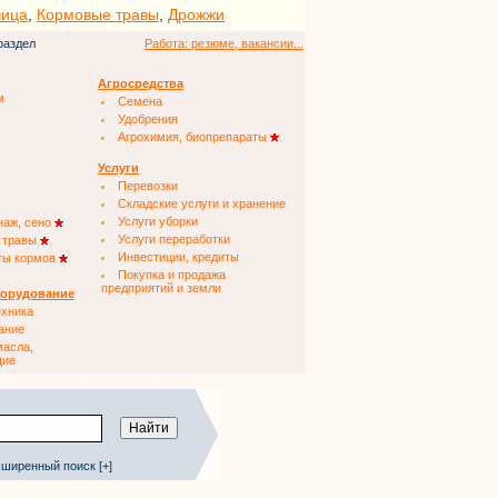
чица
,
Кормовые травы
,
Дрожжи
раздел
Работа: резюме, вакансии...
Агросредства
м
Семена
Удобрения
Агрохимия, биопрепараты
Услуги
Перевозки
Складские услуги и хранение
Услуги уборки
наж, сено
Услуги переработки
 травы
Инвестиции, кредиты
ты кормов
Покупка и продажа
предприятий и земли
борудование
ехника
ание
масла,
щие
ширенный поиск [+]