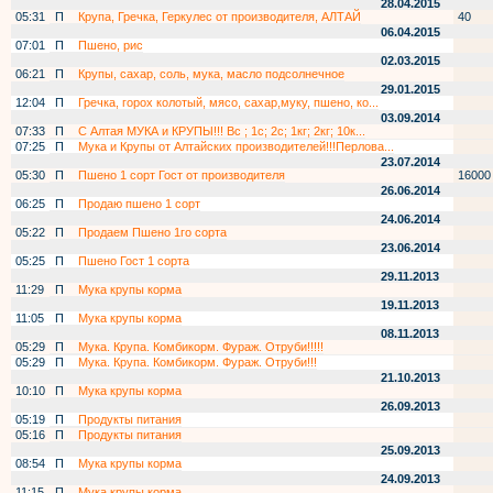
28.04.2015
05:31
П
Крупа, Гречка, Геркулес от производителя, АЛТАЙ
40
06.04.2015
07:01
П
Пшено, рис
02.03.2015
06:21
П
Крупы, сахар, соль, мука, масло подсолнечное
29.01.2015
12:04
П
Гречка, горох колотый, мясо, сахар,муку, пшено, ко...
03.09.2014
07:33
П
С Алтая МУКА и КРУПЫ!!! Вс ; 1c; 2c; 1кг; 2кг; 10к...
07:25
П
Мука и Крупы от Алтайских производителей!!!Перлова...
23.07.2014
05:30
П
Пшено 1 сорт Гост от производителя
16000
26.06.2014
06:25
П
Продаю пшено 1 сорт
24.06.2014
05:22
П
Продаем Пшено 1го сорта
23.06.2014
05:25
П
Пшено Гост 1 сорта
29.11.2013
11:29
П
Мука крупы корма
19.11.2013
11:05
П
Мука крупы корма
08.11.2013
05:29
П
Мука. Крупа. Комбикорм. Фураж. Отруби!!!!!
05:29
П
Мука. Крупа. Комбикорм. Фураж. Отруби!!!
21.10.2013
10:10
П
Мука крупы корма
26.09.2013
05:19
П
Продукты питания
05:16
П
Продукты питания
25.09.2013
08:54
П
Мука крупы корма
24.09.2013
11:15
П
Мука крупы корма