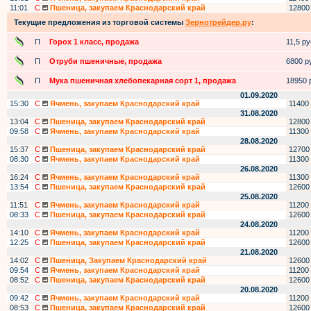
11:01
С
Пшеница, закупаем Краснодарский край
12800
Текущие предложения из торговой системы
Зернотрейдер.ру
:
П
Горох 1 класс, продажа
11,5 руб
П
Отруби пшеничные, продажа
6800 ру
П
Мука пшеничная хлебопекарная сорт 1, продажа
18950 р
01.09.2020
15:30
С
Ячмень, закупаем Краснодарский край
11400
31.08.2020
13:04
С
Пшеница, закупаем Краснодарский край
12800
09:58
С
Ячмень, закупаем Краснодарский край
11300
28.08.2020
15:37
С
Пшеница, закупаем Краснодарский край
12700
08:30
С
Ячмень, закупаем Краснодарский край
11300
26.08.2020
16:24
С
Ячмень, закупаем Краснодарский край
11300
13:54
С
Пшеница, закупаем Краснодарский край
12600
25.08.2020
11:51
С
Ячмень, закупаем Краснодарский край
11200
08:33
С
Пшеница, закупаем Краснодарский край
12600
24.08.2020
14:10
С
Ячмень, закупаем Краснодарский край
11200
12:25
С
Пшеница, закупаем Краснодарский край
12600
21.08.2020
14:02
С
Пшеница, Закупаем Краснодарский край
12600
09:54
С
Ячмень, закупаем Краснодарский край
11200
08:52
С
Пшеница, закупаем Краснодарский край
12600
20.08.2020
09:42
С
Ячмень, закупаем Краснодарский край
11200
08:53
С
Пшеница, закупаем Краснодарский край
12600