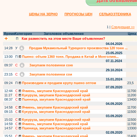
ЦЕНЫ НА ЗЕРНО
ПРОГНОЗЫ ЦЕН
СЕЛЬХОЗТЕХНИКА
1 |
Следующая >>
Время
Категория
Заголовок объявления
Цена
П
Как разместить на этом месте Ваше объявление?
04.04.2026
14:28
У
Продам Мукамольный Турецкого произвоства 120 тонн ...
23.05.2025
13:00
П
Пшено: объем 1360 тонн. Продажа в Китай и Монголию...
07.11.2024
09:37
С
Закупаем половинки сою
29.10.2024
23:15
С
Закупаем половинки сои
15.01.2024
09:24
П
Производим и продаем крупу пшено оптом
23,5
07.09.2020
12:44
С
Ячмень, закупаем Краснодарский край
11700
11:27
С
Кукуруза, закупаем Краснодарский край
11200
08:37
С
Пшеница, закупаем Краснодарский край
13400
04.09.2020
14:58
С
Ячмень, закупаем Краснодарский край
11700
09:15
С
Кукуруза, закупаем Краснодарский край
11500
03.09.2020
15:02
С
Кукуруза, закупаем Краснодарский край
11500
14:59
С
Ячмень, закупаем Краснодарский край
11700
14:57
С
Пшеница, закупаем Краснодарский край
13300
02.09.2020
15:51
С
Ячмень, закупаем Краснодарский край
11400