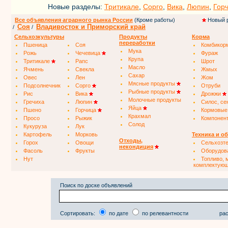
Новые разделы:
Тритикале
,
Сорго
,
Вика
,
Люпин
,
Гор
Все объявления аграрного рынка России
(Кроме работы)
Новый 
Соя
Владивосток и Приморский край
/
/
Сельхозкультуры
Продукты
Корма
переработки
Пшеница
Соя
Комбикор
Мука
Рожь
Чечевица
Фураж
Крупа
Тритикале
Рапс
Шрот
Масло
Ячмень
Свекла
Жмых
Сахар
Овес
Лен
Жом
Мясные продукты
Подсолнечник
Сорго
Отруби
Рыбные продукты
Рис
Вика
Дрожжи
Молочные продукты
Гречиха
Люпин
Силос, се
Яйца
Пшено
Горчица
Кормовые
Крахмал
Просо
Рыжик
Компонен
Солод
Кукуруза
Лук
Картофель
Морковь
Техника и о
Отходы,
Горох
Овощи
Сельхозт
некондиция
Фасоль
Фрукты
Оборудов
Нут
Топливо, 
комплектую
Поиск по доске объявлений
Сортировать:
по дате
по релевантности
рас