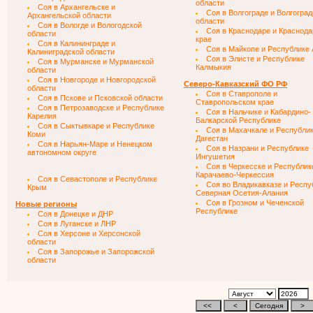
области
Соя в Архангельске и
Соя в Волгограде и Волгогра
Архангельской области
области
Соя в Вологде и Вологодской
Соя в Краснодаре и Краснод
области
крае
Соя в Калининграде и
Соя в Майкопе и Республике
Калиниградской области
Соя в Элисте и Республике
Соя в Мурманске и Мурманской
Калмыкия
области
Соя в Новгороде и Новгородской
Северо-Кавказский ФО РФ
области
Соя в Ставрополе и
Соя в Пскове и Псковской области
Ставропольском крае
Соя в Петрозаводске и Республике
Соя в Нальчике и Кабардино-
Карелия
Балкарской Республике
Соя в Сыктывкаре и Республике
Соя в Махачкале и Республи
Коми
Дагестан
Соя в Нарьян-Маре и Ненецком
Соя в Назрани и Республике
автономном округе
Ингушетия
Соя в Черкесске и Республик
Карачаево-Черкессия
Соя в Севастополе и Республике
Соя во Владикавказе и Респу
Крым
Северная Осетия-Алания
Соя в Грозном и Чеченской
Новые регионы
Республике
Соя в Донецке и ДНР
Соя в Луганске и ЛНР
Соя в Херсоне и Херсонской
области
Соя в Запорожье и Запорожской
области