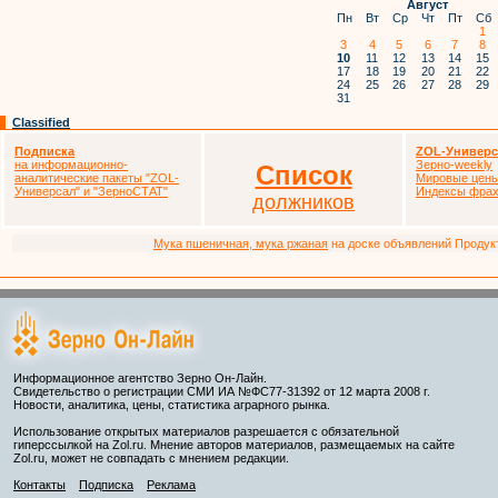
Август
Пн
Вт
Ср
Чт
Пт
Сб
1
3
4
5
6
7
8
10
11
12
13
14
15
17
18
19
20
21
22
24
25
26
27
28
29
31
Classified
Подписка
ZOL-Универс
на информационно-
Зерно-weekly
Список
аналитические пакеты
"ZOL-
Мировые цен
Универсал" и "ЗерноСТАТ"
Индексы фрах
должников
Мука пшеничная, мука ржаная
на доске объявлений Продукто
Информационное агентство Зерно Он-Лайн.
Свидетельство о регистрации СМИ ИА №ФС77-31392 от 12 марта 2008 г.
Новости, аналитика, цены, статистика аграрного рынка.
Использование открытых материалов разрешается с обязательной
гиперссылкой на Zol.ru. Мнение авторов материалов, размещаемых на сайте
Zol.ru, может не совпадать с мнением редакции.
Контакты
Подписка
Реклама