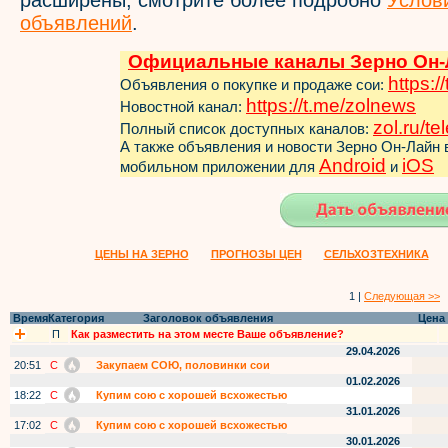
расширены, смотрите более подробно
Услов
объявлений
.
Официальные каналы Зерно Он-
https:/
Объявления о покупке и продаже сои:
https://t.me/zol
news
Новостной канал:
zol.ru/t
Полный список доступных каналов:
А также объявления и новости Зерно Он-Лайн
Android
iOS
мобильном приложении для
и
ЦЕНЫ НА ЗЕРНО
ПРОГНОЗЫ ЦЕН
СЕЛЬХОЗТЕХНИКА
1 |
Следующая >>
Время
Категория
Заголовок объявления
Цена
П
Как разместить на этом месте Ваше объявление?
29.04.2026
20:51
С
Закупаем СОЮ, половинки сои
01.02.2026
18:22
С
Купим сою с хорошей всхожестью
31.01.2026
17:02
С
Купим сою с хорошей всхожестью
30.01.2026