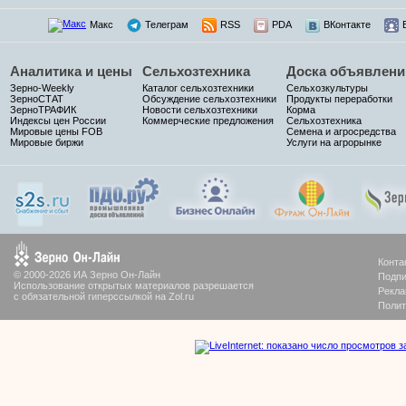
Макс
Телеграм
RSS
PDA
ВКонтакте
Аналитика и цены
Сельхозтехника
Доска объявлени
Зерно-Weekly
Каталог сельхозтехники
Сельхозкультуры
ЗерноСТАТ
Обсуждение сельхозтехники
Продукты переработки
ЗерноТРАФИК
Новости сельхозтехники
Корма
Индексы цен России
Коммерческие предложения
Сельхозтехника
Мировые цены FOB
Семена и агросредства
Мировые биржи
Услуги на агрорынке
Конта
© 2000-2026 ИА Зерно Он-Лайн
Подпи
Использование открытых материалов разрешается
Рекла
с обязательной гиперссылкой на Zol.ru
Полит