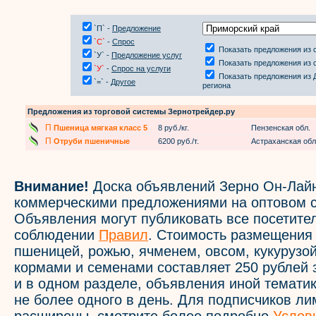
`П` -
Предложение
`С`
-
Спрос
Показать предложения из 
`У` -
Предложение услуг
Показать предложения из 
`У`
-
Спрос на услуги
Показать предложения из 
`=` -
Другое
региона
Предложения из торговой системы Зернотрейдер.ру
П
Пшеница мягкая класс 5
8 руб./кг.
Пензенская обл.
П
Отруби пшеничные
6200 руб./т.
Астраханская обл
Внимание!
Доска объявлений Зерно Он-Лайн
коммерческими предложениями на оптовом с
Объявления могут публиковать все посетите
соблюдении
Правил
. Стоимость размещения
пшеницей, рожью, ячменем, овсом, кукурузой
кормами и семенами составляет 250 рублей 
и в одном разделе, объявления иной темати
не более одного в день. Для подписчиков л