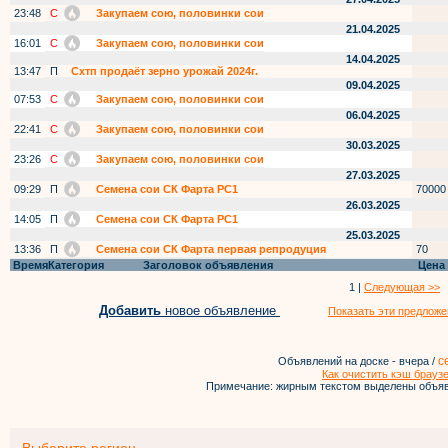
23:48
С
Закупаем сою, половинки сои
21.04.2025
16:01
С
Закупаем сою, половинки сои
14.04.2025
13:47
П
Схтп продаёт зерно урожай 2024г.
09.04.2025
07:53
С
Закупаем сою, половинки сои
06.04.2025
22:41
С
Закупаем сою, половинки сои
30.03.2025
23:26
С
Закупаем сою, половинки сои
27.03.2025
09:29
П
Семена сои СК Фарта РС1
70000
26.03.2025
14:05
П
Семена сои СК Фарта РС1
25.03.2025
13:36
П
Семена сои СК Фарта первая репродуция
70
Время
Категория
Заголовок объявления
Цена
1 |
Следующая >>
Добавить
новое объявление
Показать эти предложе
с
Объявлений на доске - вчера /
Как очистить кэш брауз
Примечание: жирным текстом выделены объяв