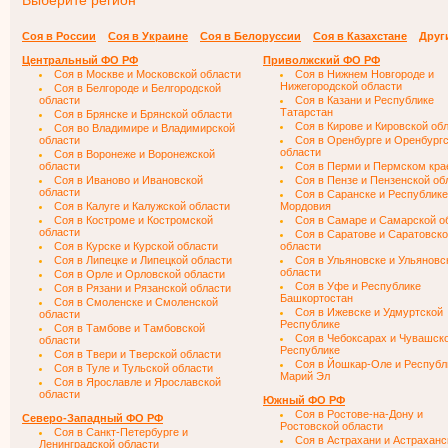
Выберите регион
Соя в России
Соя в Украине
Соя в Белоруссии
Соя в Казахстане
Друг
Центральный ФО РФ
Приволжский ФО РФ
Соя в Москве и Московской области
Соя в Нижнем Новгороде и
Нижегородской области
Соя в Белгороде и Белгородской
области
Соя в Казани и Республике
Татарстан
Соя в Брянске и Брянской области
Соя в Кирове и Кировской об
Соя во Владимире и Владимирской
области
Соя в Оренбурге и Оренбург
области
Соя в Воронеже и Воронежской
области
Соя в Перми и Пермском кра
Соя в Иваново и Ивановской
Соя в Пензе и Пензенской об
области
Соя в Саранске и Республике
Соя в Калуге и Калужской области
Мордовия
Соя в Костроме и Костромской
Соя в Самаре и Самарской о
области
Соя в Саратове и Саратовск
Соя в Курске и Курской области
области
Соя в Липецке и Липецкой области
Соя в Ульяновске и Ульяновс
области
Соя в Орле и Орловской области
Соя в Уфе и Республике
Соя в Рязани и Рязанской области
Башкортостан
Соя в Смоленске и Смоленской
Соя в Ижевске и Удмуртской
области
Республике
Соя в Тамбове и Тамбовской
Соя в Чебоксарах и Чувашск
области
Республике
Соя в Твери и Тверской области
Соя в Йошкар-Оле и Республ
Соя в Туле и Тульской области
Марий Эл
Соя в Ярославле и Ярославской
области
Южный ФО РФ
Соя в Ростове-на-Дону и
Северо-Западный ФО РФ
Ростовской области
Соя в Санкт-Петербурге и
Соя в Астрахани и Астраханс
Ленинградской области