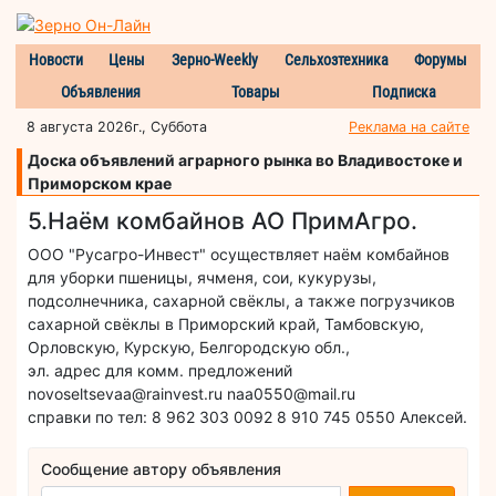
Новости
Цены
Зерно-Weekly
Сельхозтехника
Форумы
Объявления
Товары
Подписка
8 августа 2026г., Суббота
Реклама на сайте
Доска объявлений аграрного рынка во Владивостоке и
Приморском крае
5.Наём комбайнов АО ПримАгро.
ООО "Русагро-Инвест" осуществляет наём комбайнов
для уборки пшеницы, ячменя, сои, кукурузы,
подсолнечника, сахарной свёклы, а также погрузчиков
сахарной свёклы в Приморский край, Тамбовскую,
Орловскую, Курскую, Белгородскую обл.,
эл. адрес для комм. предложений
novoseltsevaa@rainvest.ru naa0550@mail.ru
справки по тел: 8 962 303 0092 8 910 745 0550 Алексей.
Сообщение автору объявления