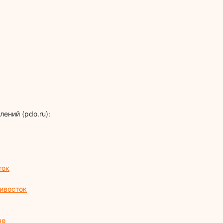
ений (pdo.ru):
ток
дивосток
не