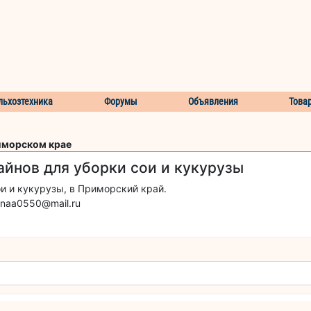
льхозтехника
Форумы
Объявления
Това
иморском крае
йнов для уборки сои и кукурузы
и и кукурузы, в Приморский край.
 naa0550@mail.ru