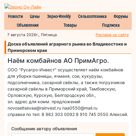
Новости
Цены
Зерно-Weekly
Сельхозтехника
Форумы
Объявления
Товары
Подписка
7 августа 2026г., Пятница
Реклама на сайте
Доска объявлений аграрного рынка во Владивостоке и
Приморском крае
Наём комбайнов АО ПримАгро.
ООО "Русагро-Инвест" осуществляет наём комбайнов
для уборки пшеницы, ячменя, сои, кукурузы,
подсолнечника, сахарной свёклы, а также погрузчиков
сахарной свёклы в Приморский край, Тамбовскую,
Орловскую, Курскую, Белгородскую обл.,
эл. адрес для комм. предложений
novoseltsevaa@rainvest.ru naa0550@mail.ru
справки по тел: 8 962 303 0092 8 910 745 0550 Алексей.
Сообщение автору объявления